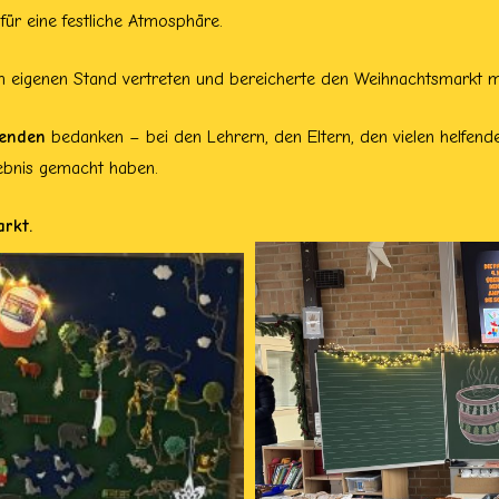
für eine festliche Atmosphäre.
 eigenen Stand vertreten und bereicherte den Weihnachtsmarkt mi
kenden
bedanken – bei den Lehrern, den Eltern, den vielen helfen
ebnis gemacht haben.
rkt.