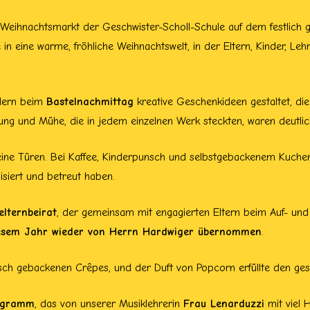
Weihnachtsmarkt der Geschwister-Scholl-Schule auf dem festlich g
n eine warme, fröhliche Weihnachtswelt, in der Eltern, Kinder, L
indern beim
Bastelnachmittag
kreative Geschenkideen gestaltet, die
ng und Mühe, die in jedem einzelnen Werk steckten, waren deutlich 
eine Türen. Bei Kaffee, Kinderpunsch und selbstgebackenem Kuch
nisiert und betreut haben.
elternbeirat
, der gemeinsam mit engagierten Eltern beim Auf- und 
iesem Jahr wieder von Herrn Hardwiger übernommen
.
sch gebackenen Crêpes, und der Duft von Popcorn erfüllte den ge
rogramm
, das von unserer Musiklehrerin
Frau Lenarduzzi
mit viel 