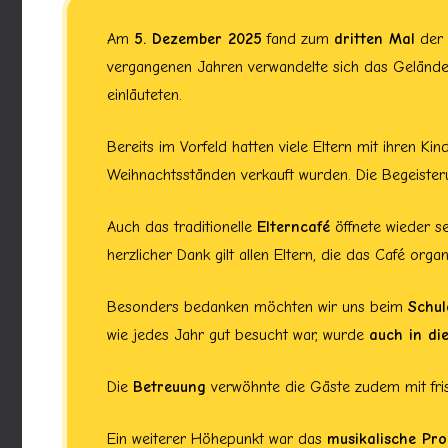
Am
5. Dezember 2025
fand zum
dritten Mal
der 
vergangenen Jahren verwandelte sich das Gelände i
einläuteten.
Bereits im Vorfeld hatten viele Eltern mit ihren K
Weihnachtsständen verkauft wurden. Die Begeisteru
Auch das traditionelle
Elterncafé
öffnete wieder s
herzlicher Dank gilt allen Eltern, die das Café orga
Besonders bedanken möchten wir uns beim
Schul
wie jedes Jahr gut besucht war, wurde
auch in d
Die
Betreuung
verwöhnte die Gäste zudem mit fri
Ein weiterer Höhepunkt war das
musikalische P