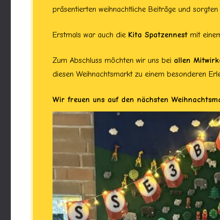
präsentierten weihnachtliche Beiträge und sorgten 
Erstmals war auch die
Kita Spatzennest
mit einem
Zum Abschluss möchten wir uns bei
allen Mitwir
diesen Weihnachtsmarkt zu einem besonderen Erl
Wir freuen uns auf den nächsten Weihnachtsma