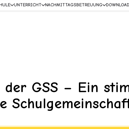
HULE
UNTERRICHT
NACHMITTAGSBETREUUNG
DOWNLOA
 der GSS – Ein sti
ze Schulgemeinschaf