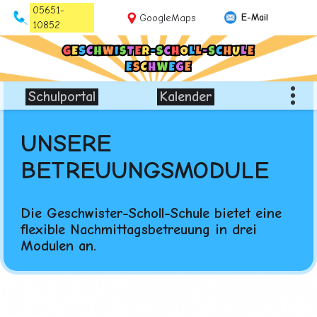
05651-
E-Mail
GoogleMaps
10852
Schulportal
Kalender
U
NSERE
BETREUUNGSMODULE
Die Geschwister-Scholl-Schule bietet eine
flexible Nachmittagsbetreuung in drei
Modulen an.