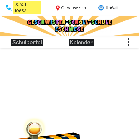
05651-
E-Mail
GoogleMaps
10852
Schulportal
Kalender
I am text block. Click edit button to change this text.
Lorem ipsum dolor sit amet, consectetur adipiscing elit. Ut
elit tellus, luctus nec ullamcorper mattis, pulvinar dapibus
leo.