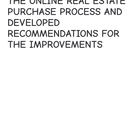
THE ONLINE REAL ESTATE
PURCHASE PROCESS AND
DEVELOPED
RECOMMENDATIONS FOR
THE IMPROVEMENTS
Es wurden keine Ergebnisse gefunden.
Lorem ipsum dolor sit amet, consectetur adipiscing elit.
Phasellus rhoncus ultricies augue nec malesuada. Proin
placerat leo nec sapien consequat dignissim. Nullam ipsum
nunc, interdum quis dolor ut, mollis scelerisque ipsum.
Suspendisse potenti. Aenean tristique quam libero, efficitur
lacinia nunc interdum sed. Pellentesque vehicula euismod