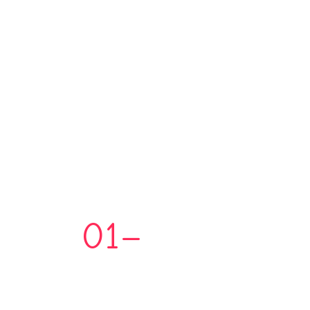
Es wurden keine Ergebnisse gefunden.
01–
Main Page