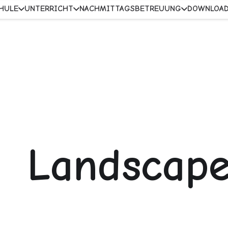
HULE
UNTERRICHT
NACHMITTAGSBETREUUNG
DOWNLOA
Landscap