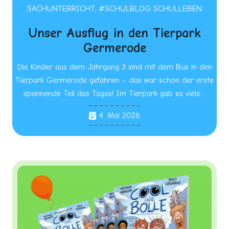
SACHUNTERRICHT
,
#SCHULBLOG SCHULLEBEN
Unser Ausflug in den Tierpark
Germerode
Die Kinder aus dem Jahrgang 3 sind mit dem Bus in den
Tierpark Germerode gefahren – das war schon der erste
spannende Teil des Tages! Im Tierpark gab es viele…
4. Mai 2026