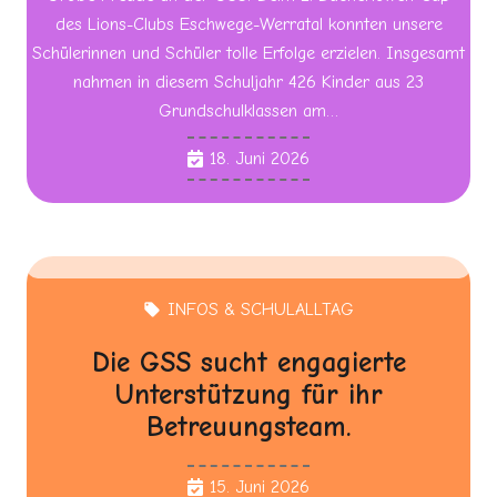
des Lions-Clubs Eschwege-Werratal konnten unsere
Schülerinnen und Schüler tolle Erfolge erzielen. Insgesamt
nahmen in diesem Schuljahr 426 Kinder aus 23
Grundschulklassen am…
18. Juni 2026
INFOS & SCHULALLTAG
local_offer
Die GSS sucht engagierte
Unterstützung für ihr
Betreuungsteam.
15. Juni 2026