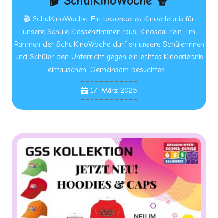
🎬 SchulKinoWoche 🍿
🎬 SchulKinoWoche: Ein besonderes Kinoerlebnis für
unsere Schule Klassenzimmer raus, Kinosaal rein! Im
Rahmen der SchulKinoWoche durften unsere Schülerinnen
und Schüler den Unterricht gegen ein echtes Kinoerlebnis
eintauschen. Gemeinsam besuchten…
17. März 2025